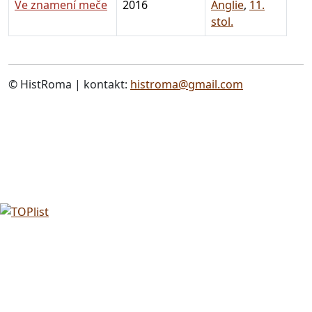
Ve znamení meče
2016
Anglie
,
11.
stol.
© HistRoma | kontakt:
histroma@gmail.com