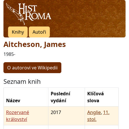
Knihy
Autoři
Aitcheson, James
1985-
O autorovi ve Wikipedii
Seznam knih
Poslední
Klíčová
Název
vydání
slova
Rozervané
2017
Anglie
,
11.
království
stol.