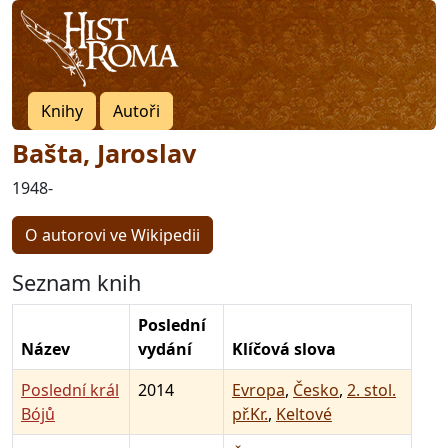
Knihy
Autoři
Bašta, Jaroslav
1948-
O autorovi ve Wikipedii
Seznam knih
Poslední
Název
vydání
Klíčová slova
Poslední král
2014
Evropa
,
Česko
,
2. stol.
Bójů
př.Kr.
,
Keltové