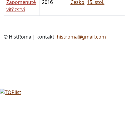
Zapomenuté
2016
Česko
,
15. stol.
vítězství
© HistRoma | kontakt:
histroma@gmail.com