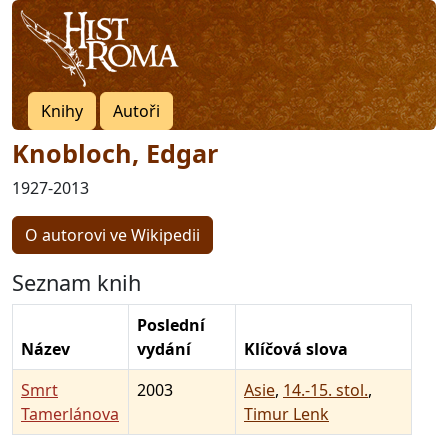
Knihy
Autoři
Knobloch, Edgar
1927-2013
O autorovi ve Wikipedii
Seznam knih
Poslední
Název
vydání
Klíčová slova
Smrt
2003
Asie
,
14.-15. stol.
,
Tamerlánova
Timur Lenk