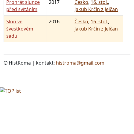
Prohrát slunce
2017
Česko
,
16. stol.
,
před svítáním
Jakub Krčín z Jelčan
Slon ve
2016
Česko
,
16. stol.
,
švestkovém
Jakub Krčín z Jelčan
sadu
© HistRoma | kontakt:
histroma@gmail.com