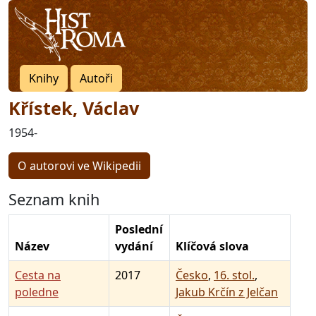
Knihy
Autoři
Křístek, Václav
1954-
O autorovi ve Wikipedii
Seznam knih
Poslední
Název
vydání
Klíčová slova
Cesta na
2017
Česko
,
16. stol.
,
poledne
Jakub Krčín z Jelčan