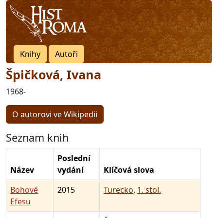
Knihy
Autoři
Špičková, Ivana
1968-
O autorovi ve Wikipedii
Seznam knih
Poslední
Název
vydání
Klíčová slova
Bohové
2015
Turecko
,
1. stol.
Efesu