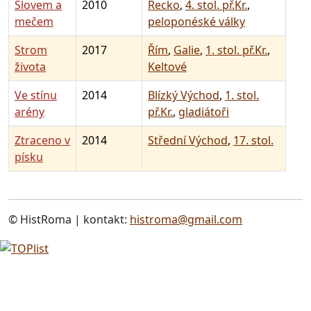
Slovem a
2010
Řecko
,
4. stol. př.Kr.
,
mečem
peloponéské války
Strom
2017
Řím
,
Galie
,
1. stol. př.Kr.
,
života
Keltové
Ve stínu
2014
Blízký Východ
,
1. stol.
arény
př.Kr.
,
gladiátoři
Ztraceno v
2014
Střední Východ
,
17. stol.
písku
© HistRoma | kontakt:
histroma@gmail.com