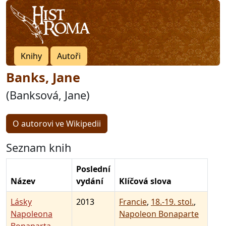
Knihy
Autoři
Banks, Jane
(Banksová, Jane)
O autorovi ve Wikipedii
Seznam knih
Poslední
Název
vydání
Klíčová slova
Lásky
2013
Francie
,
18.-19. stol.
,
Napoleona
Napoleon Bonaparte