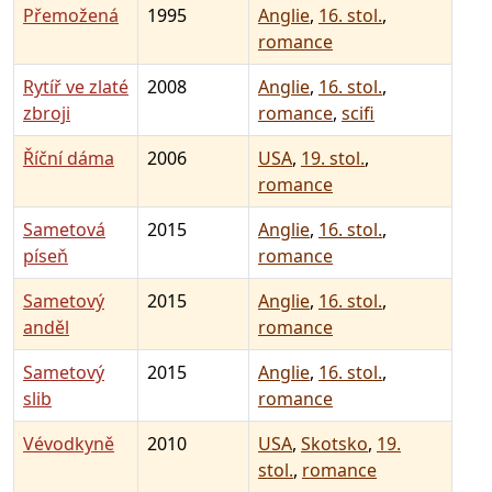
Přemožená
1995
Anglie
,
16. stol.
,
romance
Rytíř ve zlaté
2008
Anglie
,
16. stol.
,
zbroji
romance
,
scifi
Říční dáma
2006
USA
,
19. stol.
,
romance
Sametová
2015
Anglie
,
16. stol.
,
píseň
romance
Sametový
2015
Anglie
,
16. stol.
,
anděl
romance
Sametový
2015
Anglie
,
16. stol.
,
slib
romance
Vévodkyně
2010
USA
,
Skotsko
,
19.
stol.
,
romance