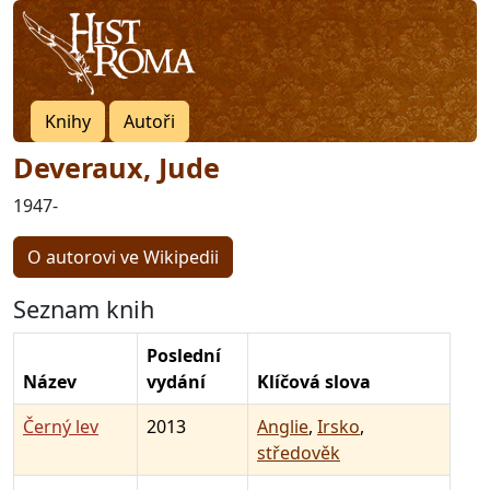
Knihy
Autoři
Deveraux, Jude
1947-
O autorovi ve Wikipedii
Seznam knih
Poslední
Název
vydání
Klíčová slova
Černý lev
2013
Anglie
,
Irsko
,
středověk