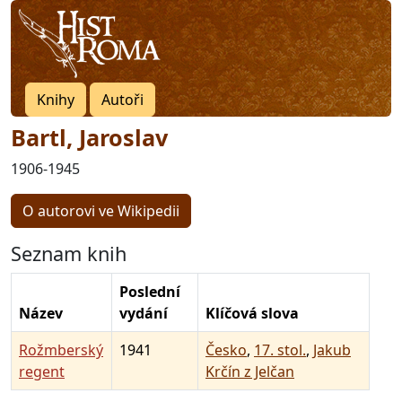
Knihy
Autoři
Bartl, Jaroslav
1906-1945
O autorovi ve Wikipedii
Seznam knih
Poslední
Název
vydání
Klíčová slova
Rožmberský
1941
Česko
,
17. stol.
,
Jakub
regent
Krčín z Jelčan