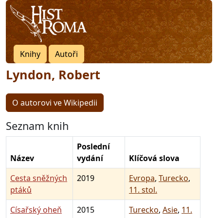
Knihy
Autoři
Lyndon, Robert
O autorovi ve Wikipedii
Seznam knih
Poslední
Název
vydání
Klíčová slova
Cesta sněžných
2019
Evropa
,
Turecko
,
ptáků
11. stol.
Císařský oheň
2015
Turecko
,
Asie
,
11.