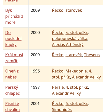
maska
Býk
2009
Řecko
,
starověk
přichází z
moře
Do
2000
Řecko
,
5. stol. př.Kr.
,
poslední
peloponéská válka
,
kapky
Alexiás Athénský
Král musí
2009
Řecko
,
starověk
,
Théseus
zemřít
Oheň z
1996
Řecko
,
Makedonie
,
4.
nebes
stol. př.Kr.
,
Alexandr Veliký
Perský
1997
Persie
,
4. stol. př.Kr.
,
chlapec
Alexandr Veliký
Písní tě
2001
Řecko
,
6. stol. př.Kr.
,
chválím
Simónidés