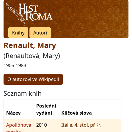
Knihy
Autoři
Renault, Mary
(Renaultová, Mary)
1905-1983
O autorovi ve Wikipedii
Seznam knih
Poslední
Název
vydání
Klíčová slova
Apollónova
2010
Itálie
,
4. stol. př.Kr.