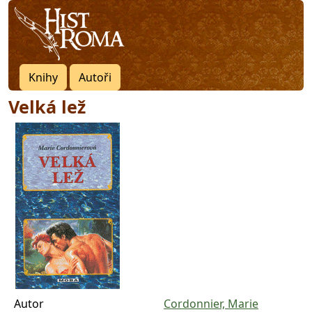
Knihy
Autoři
Velká lež
Autor
Cordonnier, Marie