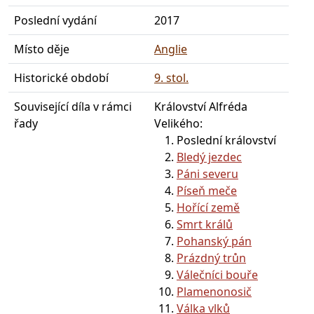
Poslední vydání
2017
Místo děje
Anglie
Historické období
9. stol.
Související díla v rámci
Království Alfréda
řady
Velikého:
Poslední království
Bledý jezdec
Páni severu
Píseň meče
Hořící země
Smrt králů
Pohanský pán
Prázdný trůn
Válečníci bouře
Plamenonosič
Válka vlků