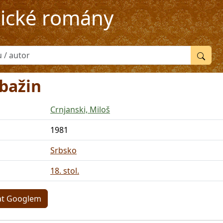
rické romány
bažin
Crnjanski, Miloš
1981
Srbsko
18. stol.
at Googlem