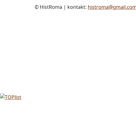
© HistRoma | kontakt:
histroma@gmail.co