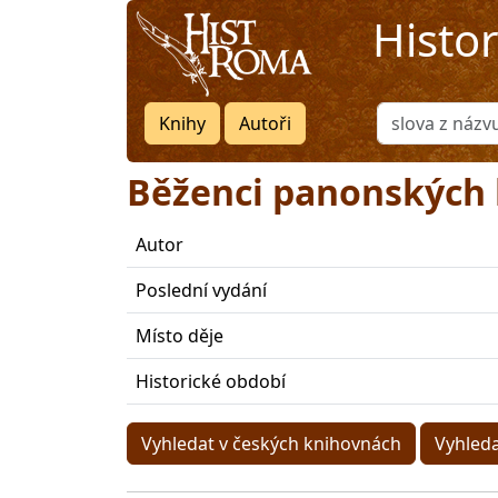
Histo
Knihy
Autoři
Běženci panonských 
Autor
Poslední vydání
Místo děje
Historické období
Vyhledat v českých knihovnách
Vyhled