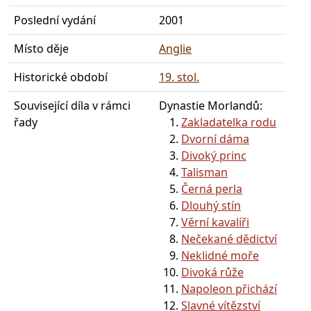
Poslední vydání
2001
Místo děje
Anglie
Historické období
19. stol.
Související díla v rámci
Dynastie Morlandů:
řady
Zakladatelka rodu
Dvorní dáma
Divoký princ
Talisman
Černá perla
Dlouhý stín
Věrní kavalíři
Nečekané dědictví
Neklidné moře
Divoká růže
Napoleon přichází
Slavné vítězství