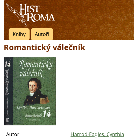
Knihy
Autoři
Romantický válečník
Autor
Harrod-Eagles, Cynthia