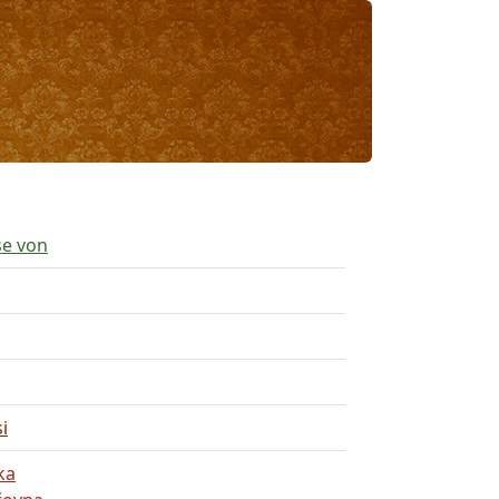
se von
si
ka