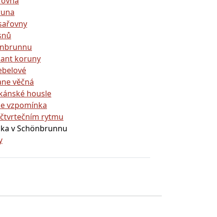
ařovna
oruna
ísařovny
snů
hönbrunnu
mant koruny
rebelové
tane věčná
cikánské housle
uze vzpomínka
říčtvrtečním rytmu
áska v Schönbrunnu
y