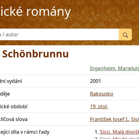
rické romány
 v Schönbrunnu
Ingenheim, Marielui
dní vydání
2001
 děje
Rakousko
rické období
19. stol.
klíčová slova
František Josef I.
,
Sis
ející díla v rámci řady
Sissi. Malá divoš