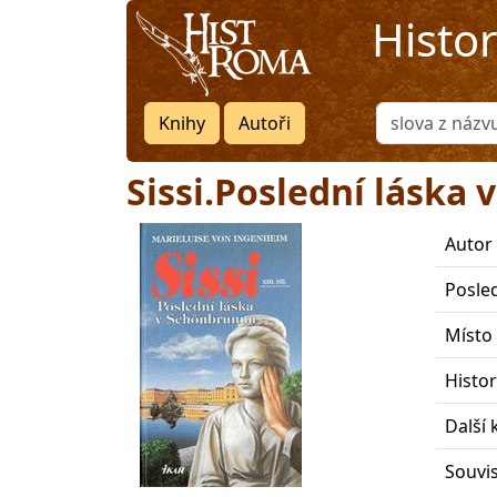
Histo
Knihy
Autoři
Sissi.Poslední láska
Autor
Posle
Místo
Histo
Další 
Souvis