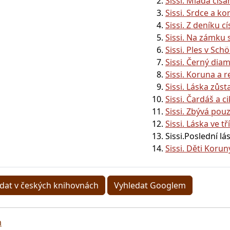
Sissi. Mladá cís
Sissi. Srdce a k
Sissi. Z deníku c
Sissi. Na zámku 
Sissi. Ples v Sc
Sissi. Černý dia
Sissi. Koruna a 
Sissi. Láska zůs
Sissi. Čardáš a 
Sissi. Zbývá po
Sissi. Láska ve t
Sissi.Poslední l
Sissi. Děti Korun
dat v českých knihovnách
Vyhledat Googlem
m