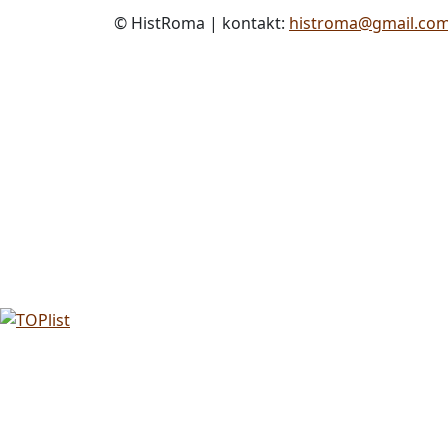
© HistRoma | kontakt:
histroma@gmail.co