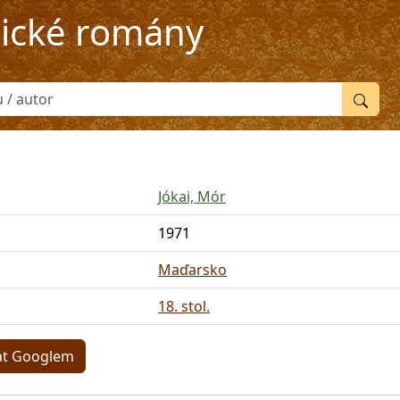
rické romány
Jókai, Mór
1971
Maďarsko
18. stol.
at Googlem