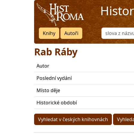
Histo
Knihy
Autoři
Rab Ráby
Autor
Poslední vydání
Místo děje
Historické období
Vyhledat v českých knihovnách
Vyhled