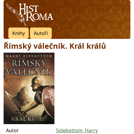
Knihy
Autoři
Římský válečník. Král králů
Autor
Sidebottom, Harry