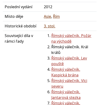
Poslední vydání
2012
Místo děje
Asie
,
Řím
Historické období
3. stol.
Související díla v
Římský válečník. Požár
rámci řady
na východě
Římský válečník. Král
králů
Římský válečník. Lev
pouště
Římský válečník.
Kaspická brána
Římský válečník. Vlci
severu
Římský válečník.
Jantarová stezka
Římský válečník.