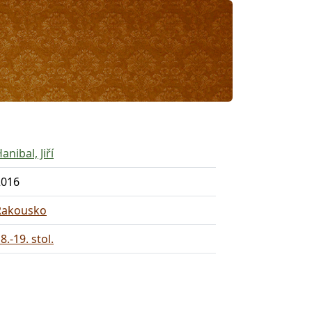
anibal, Jiří
2016
Rakousko
8.-19. stol.