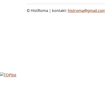
© HistRoma | kontakt:
histroma@gmail.co