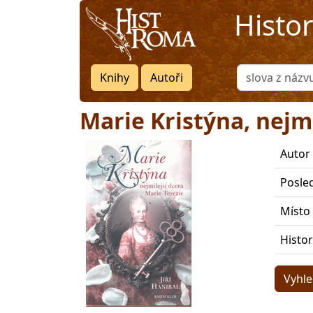
Histo
Knihy
Autoři
Marie Kristýna, nejmi
Autor
Posle
Místo
Histo
Vyhle