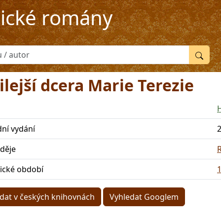
rické romány
lejší dcera Marie Terezie
H
dní vydání
 děje
rické období
1
dat v českých knihovnách
Vyhledat Googlem