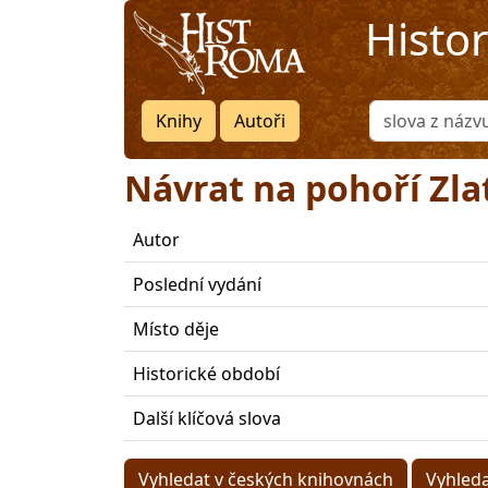
Histo
Knihy
Autoři
Návrat na pohoří Zl
Autor
Poslední vydání
Místo děje
Historické období
Další klíčová slova
Vyhledat v českých knihovnách
Vyhled