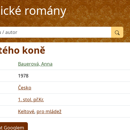
rické romány
atého koně
Bauerová, Anna
1978
Česko
1. stol. př.Kr.
Keltové
,
pro mládež
at Googlem