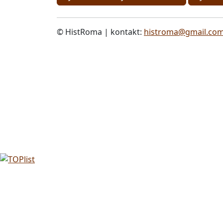
© HistRoma | kontakt:
histroma@gmail.co