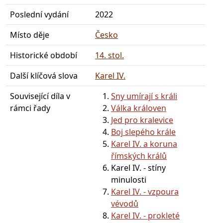
Poslední vydání
2022
Místo děje
Česko
Historické období
14. stol.
Další klíčová slova
Karel IV.
Související díla v
Sny umírají s králi
rámci řady
Válka královen
Jed pro kralevice
Boj slepého krále
Karel IV. a koruna
římských králů
Karel IV. - stíny
minulosti
Karel IV. - vzpoura
vévodů
Karel IV. - prokleté