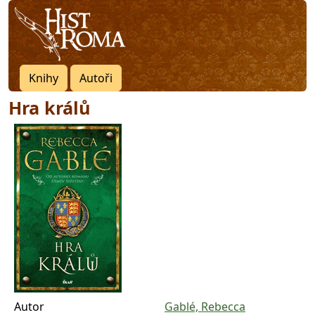
Knihy
Autoři
Hra králů
Autor
Gablé, Rebecca