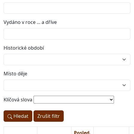
Vydáno v roce ... a dříve
Historické období
Místo děje
Klíčová slova
Hledat
Zrušit filtr
Posled.