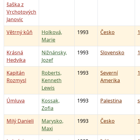
šaška z
Vrchotových
Janovic
Větrný kůň
Holková,
1993
Česko
1
Marie
Krásná
Nižnánsky,
1993
Slovensko
1
Hedvika
Jozef
Kapitán
Roberts,
1993
Severní
1
Rozmysl
Kenneth
Amerika
Lewis
Úmluva
Kossak,
1993
Palestina
Zofia
Milý Danieli
Marysko,
1993
Česko
1
Maxi