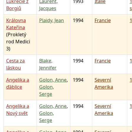
Lukrécie z
Laurent,
1993
Itálie
1
Borgiů
Jacques
s
Královna
Plaidy, Jean
1994
Francie
1
Kateřina
(Prokletý
rod Medici
3)
Cesta za
Blake,
1994
Francie
1
láskou
Jennifer
Angelika a
Golon, Anne
,
1994
Severní
1
ďáblice
Golon,
Amerika
Serge
Angelika a
Golon, Anne
,
1994
Severní
1
Nový svět
Golon,
Amerika
Serge