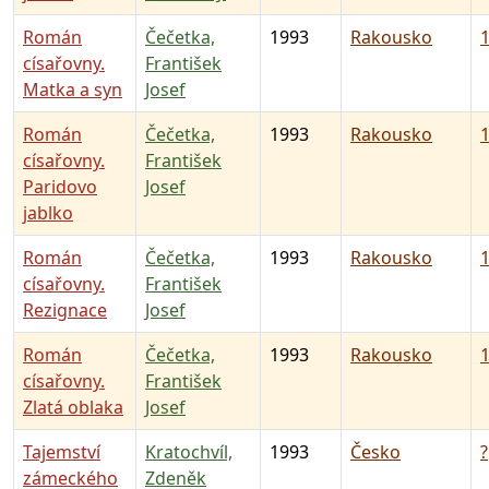
Román
Čečetka,
1993
Rakousko
1
císařovny.
František
Matka a syn
Josef
Román
Čečetka,
1993
Rakousko
1
císařovny.
František
Paridovo
Josef
jablko
Román
Čečetka,
1993
Rakousko
1
císařovny.
František
Rezignace
Josef
Román
Čečetka,
1993
Rakousko
1
císařovny.
František
Zlatá oblaka
Josef
Tajemství
Kratochvíl,
1993
Česko
?
zámeckého
Zdeněk