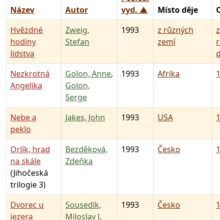
Název
Autor
vyd. ▲
Místo děje
Hvězdné
Zweig,
1993
z různých
z
hodiny
Stefan
zemí
lidstva
Nezkrotná
Golon, Anne
,
1993
Afrika
1
Angelika
Golon,
Serge
Nebe a
Jakes, John
1993
USA
1
peklo
Orlík, hrad
Bezděková,
1993
Česko
1
na skále
Zdeňka
(Jihočeská
trilogie 3)
Dvorec u
Sousedík,
1993
Česko
1
jezera
Miloslav J.