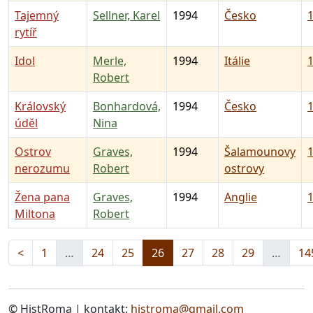
Tajemný
Sellner, Karel
1994
Česko
1
rytíř
Idol
Merle,
1994
Itálie
1
Robert
Královský
Bonhardová,
1994
Česko
1
úděl
Nina
Ostrov
Graves,
1994
Šalamounovy
1
nerozumu
Robert
ostrovy
Žena pana
Graves,
1994
Anglie
1
Miltona
Robert
<
1
…
24
25
26
27
28
29
…
14
© HistRoma | kontakt:
histroma@gmail.com