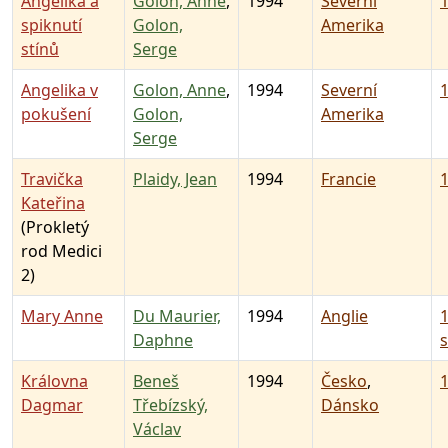
Angelika a
Golon, Anne
,
1994
Severní
1
spiknutí
Golon,
Amerika
stínů
Serge
Angelika v
Golon, Anne
,
1994
Severní
1
pokušení
Golon,
Amerika
Serge
Travička
Plaidy, Jean
1994
Francie
1
Kateřina
(Prokletý
rod Medici
2)
Mary Anne
Du Maurier,
1994
Anglie
1
Daphne
s
Královna
Beneš
1994
Česko
,
1
Dagmar
Třebízský,
Dánsko
Václav