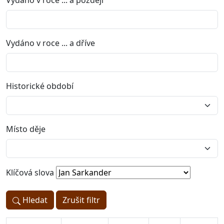
Vydáno v roce ... a později
Vydáno v roce ... a dříve
Historické období
Místo děje
Klíčová slova
Hledat
Zrušit filtr