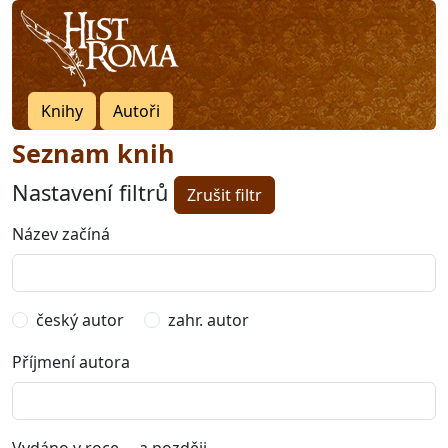
Knihy
Autoři
Seznam knih
Nastavení filtrů
Zrušit filtr
Název začíná
český autor
zahr. autor
Příjmení autora