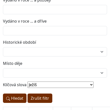
Vydáno v roce ... a později
Vydáno v roce ... a dříve
Historické období
Místo děje
Klíčová slova
Hledat
Zrušit filtr