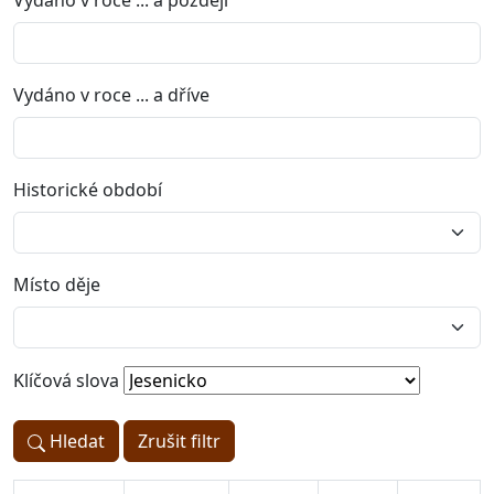
Vydáno v roce ... a později
Vydáno v roce ... a dříve
Historické období
Místo děje
Klíčová slova
Hledat
Zrušit filtr