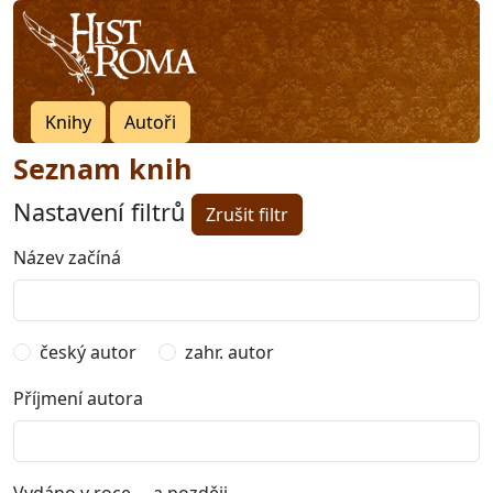
Knihy
Autoři
Seznam knih
Nastavení filtrů
Zrušit filtr
Název začíná
český autor
zahr. autor
Příjmení autora