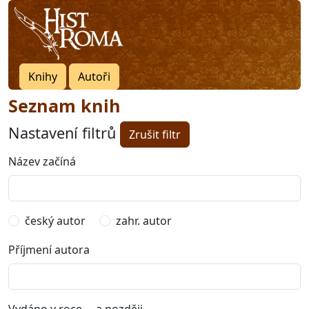
Knihy
Autoři
Seznam knih
Nastavení filtrů
Zrušit filtr
Název začíná
český autor
zahr. autor
Příjmení autora