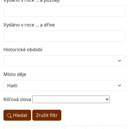
Vydáno v roce ... a později
Vydáno v roce ... a dříve
Historické období
Místo děje
Klíčová slova
Hledat
Zrušit filtr