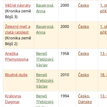
Věčné návraty
Bauerová,
2000
Česko
1. s
(Kronika země
Anna
př.K
Bójů 3)
Železný meč a
Bauerová,
2000
Česko
1. s
zlatá ratolest
Anna
př.K
(Kronika země
Bójů 2)
Anežka
Beneš
1958
Česko
13. 
Přemyslovna
Třebízský,
Václav
Bludné duše
Beneš
2010
Česko
18. 
Třebízský,
Václav
Královna
Beneš
1994
Česko
,
13. 
Dagmar
Třebízský,
Dánsko