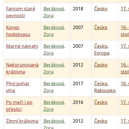
Fantom staré
Beráková,
2018
Česko
17. 
pevnosti
Zora
Konec
Beráková,
2007
Česko
16.-
hodokvasu
Zora
stol
Marné návraty
Beráková,
2007
Česko
,
17. 
Zora
Evropa
Nekorunovaná
Beráková,
2012
Česko
16.-
královna
Zora
stol
Plný pohár
Beráková,
2017
Česko
,
16. 
vína
Zora
Rakousko
Po meči i po
Beráková,
2016
Česko
17. 
přeslici
Zora
Zimní královna
Beráková,
2012
Česko
17. 
Zora