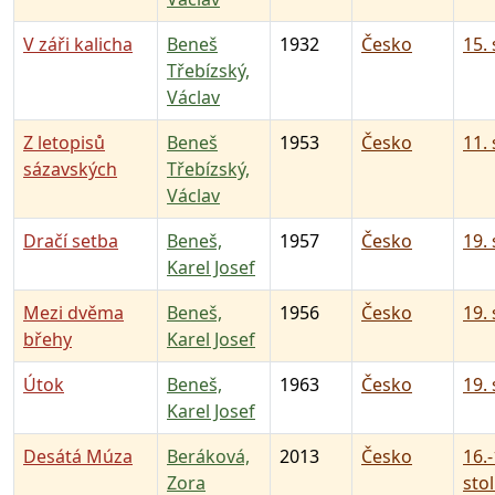
V záři kalicha
Beneš
1932
Česko
15. 
Třebízský,
Václav
Z letopisů
Beneš
1953
Česko
11. 
sázavských
Třebízský,
Václav
Dračí setba
Beneš,
1957
Česko
19. 
Karel Josef
Mezi dvěma
Beneš,
1956
Česko
19. 
břehy
Karel Josef
Útok
Beneš,
1963
Česko
19. 
Karel Josef
Desátá Múza
Beráková,
2013
Česko
16.-
Zora
stol