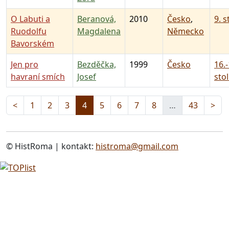
O Labuti a
Beranová,
2010
Česko
,
9. s
Ruodolfu
Magdalena
Německo
Bavorském
Jen pro
Bezděčka,
1999
Česko
16.-
havraní smích
Josef
stol
<
1
2
3
4
5
6
7
8
…
43
>
© HistRoma | kontakt:
histroma@gmail.com