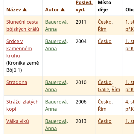
Posled.
Místo
Název ▲
Autor ▲
vyd.
děje
Obd
Sluneční cesta
Bauerová,
2011
Česko
,
1. s
bójských králů
Anna
Řím
př.K
Srdce v
Bauerová,
2004
Česko
1. s
kamenném
Anna
př.K
kruhu
(Kronika země
Bójů 1)
Stradona
Bauerová,
2010
Česko
,
1. s
Anna
Galie
,
Řím
př.K
Strážci zlatých
Bauerová,
2006
Česko
,
4. s
kopí
Anna
Řím
př.K
Válka vlků
Bauerová,
2013
Česko
1. s
Anna