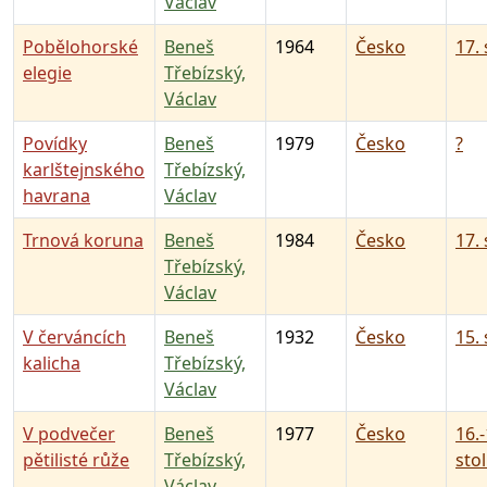
Václav
Pobělohorské
Beneš
1964
Česko
17. 
elegie
Třebízský,
Václav
Povídky
Beneš
1979
Česko
?
karlštejnského
Třebízský,
havrana
Václav
Trnová koruna
Beneš
1984
Česko
17. 
Třebízský,
Václav
V červáncích
Beneš
1932
Česko
15. 
kalicha
Třebízský,
Václav
V podvečer
Beneš
1977
Česko
16.-
pětilisté růže
Třebízský,
stol
Václav