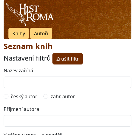
Knihy
Autoři
Seznam knih
Nastavení filtrů
Zrušit filtr
Název začíná
český autor
zahr. autor
Příjmení autora