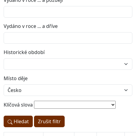
Vydáno v roce ... a později
Vydáno v roce ... a dříve
Historické období
Místo děje
Klíčová slova
Hledat
Zrušit filtr