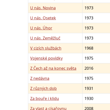
U nás. Novina
1973
U nás. Osetek
1973
U nás. Úhor
1973
U nás. Zeměžluč
1973
V cizích službách
1968
Vojenské povídky
1975
Z Čech až na konec světa
2016
Z nedávna
1975
Z různých dob
1931
Za bouře i klidu
1930
Za vlast a císařovnu
2008