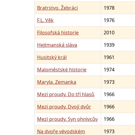
Bratrstvo. Žebráci
1978
F.L. Věk
1976
Filosofská historie
2010
Hejtmanská sláva
1939
Husitský král
1961
Maloměstské historie
1974
Maryla. Zemanka
1973
Mezi proudy. Do tří hlasů
1966
Mezi proudy. Dvojí dvůr
1966
Mezi proudy. Syn ohnivcův
1966
Na dvoře vévodském
1973