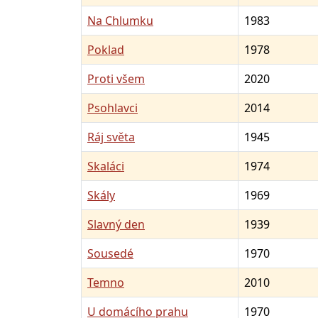
Na Chlumku
1983
Poklad
1978
Proti všem
2020
Psohlavci
2014
Ráj světa
1945
Skaláci
1974
Skály
1969
Slavný den
1939
Sousedé
1970
Temno
2010
U domácího prahu
1970