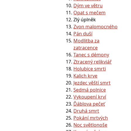
Dým ve větru
Opat s mečem
Zlý úplněk
Zvon malomocného
Pán duší
Modlitba za
zatracence
Tanec s démony
Ztracený relikviář
Holubice smrti
Kalich krve
Jezdec věští smrt
Sedmá polnice
Vykoupení krví
Ďáblova pečeť
Druhá smrt
Pokání mrtvých
Noc světlonoše