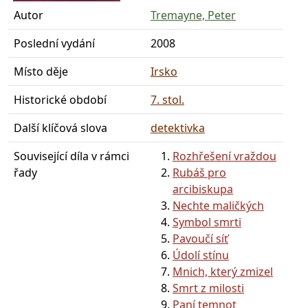
Autor
Tremayne, Peter
Poslední vydání
2008
Místo děje
Irsko
Historické období
7. stol.
Další klíčová slova
detektivka
Související díla v rámci
Rozhřešení vraždou
řady
Rubáš pro
arcibiskupa
Nechte maličkých
Symbol smrti
Pavoučí síť
Údolí stínu
Mnich, který zmizel
Smrt z milosti
Paní temnot