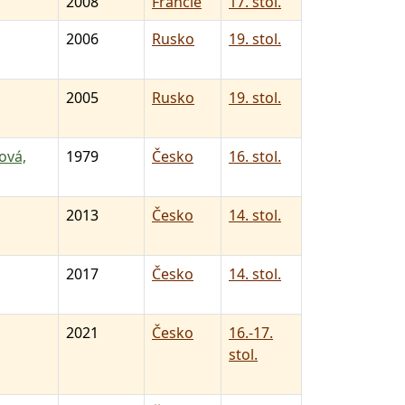
2008
Francie
17. stol.
2006
Rusko
19. stol.
2005
Rusko
19. stol.
ová,
1979
Česko
16. stol.
2013
Česko
14. stol.
2017
Česko
14. stol.
2021
Česko
16.-17.
stol.