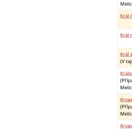
Melic
Král 
Král 
Král
(V ta
Králo
(Pří
Melic
Krvav
(Pří
Melic
Krvav