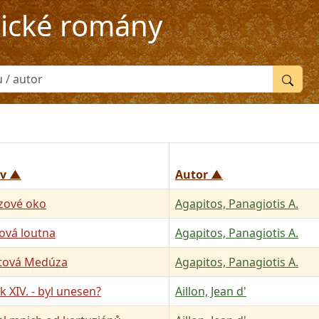
rické romány
v ▲
Autor ▲
zové oko
Agapitos, Panagiotis A.
ová loutna
Agapitos, Panagiotis A.
tová Medúza
Agapitos, Panagiotis A.
k XIV. - byl unesen?
Aillon, Jean d'