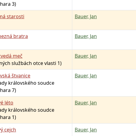
hara 3)
má starosti
Bauer, Jan
nezná bratra
Bauer, Jan
 zvedá meč
Bauer, Jan
jných službách otce vlasti 1)
vská štvanice
Bauer, Jan
pady královského soudce
hara 7)
é léto
Bauer, Jan
pady královského soudce
hara 1)
ý cejch
Bauer, Jan