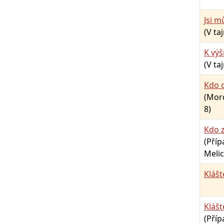
Jsi m
(V ta
K vý
(V ta
Kdo c
(Mord
8)
Kdo z
(Pří
Melic
Klášt
Kláš
(Pří