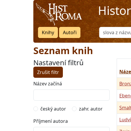
Histo
Knihy
Autoři
Seznam knih
Nastavení filtrů
Náze
Zrušit filtr
Název začíná
Bron
Eben
Smal
český autor
zahr. autor
Ludví
Příjmení autora