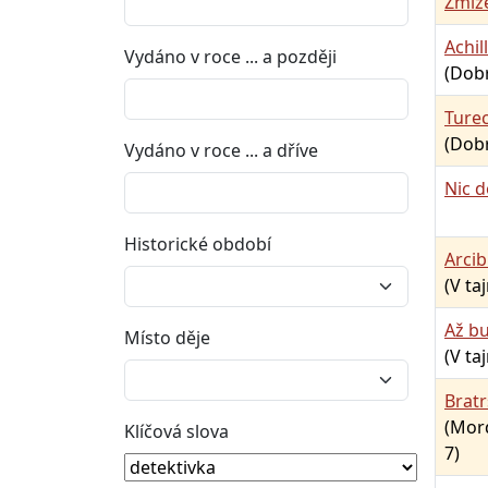
Zmiz
Achil
Vydáno v roce ... a později
(Dobr
Ture
(Dobr
Vydáno v roce ... a dříve
Nic 
Historické období
Arcib
(V ta
Až b
Místo děje
(V ta
Bratr
(Mord
Klíčová slova
7)