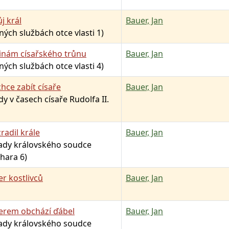
ůj král
Bauer, Jan
jných službách otce vlasti 1)
šinám císařského trůnu
Bauer, Jan
jných službách otce vlasti 4)
hce zabít císaře
Bauer, Jan
y v časech císaře Rudolfa II.
radil krále
Bauer, Jan
pady královského soudce
hara 6)
er kostlivců
Bauer, Jan
terem obchází ďábel
Bauer, Jan
pady královského soudce