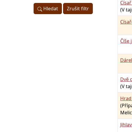
Císař
Hledat
Zrušit filtr
(V ta
Císař
Číše 
Dárek
Dvě 
(V ta
Hrad
(Pří
Melic
Jihla