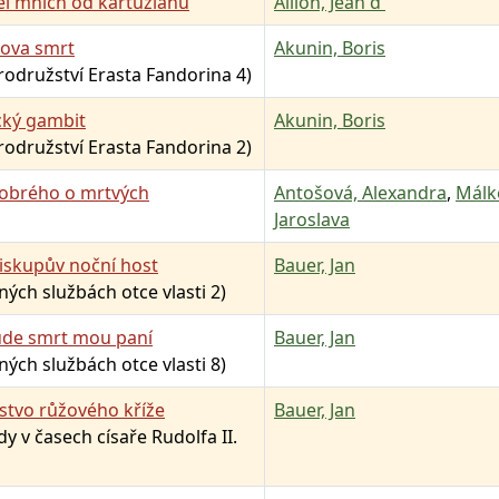
el mnich od kartuziánů
Aillon, Jean d'
lova smrt
Akunin, Boris
odružství Erasta Fandorina 4)
cký gambit
Akunin, Boris
odružství Erasta Fandorina 2)
dobrého o mrtvých
Antošová, Alexandra
,
Málk
Jaroslava
iskupův noční host
Bauer, Jan
jných službách otce vlasti 2)
ude smrt mou paní
Bauer, Jan
jných službách otce vlasti 8)
stvo růžového kříže
Bauer, Jan
y v časech císaře Rudolfa II.