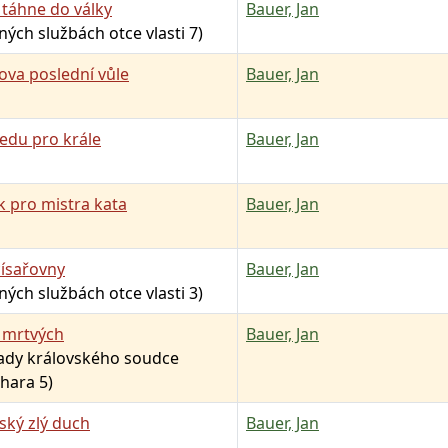
 táhne do války
Bauer, Jan
jných službách otce vlasti 7)
ova poslední vůle
Bauer, Jan
jedu pro krále
Bauer, Jan
 pro mistra kata
Bauer, Jan
císařovny
Bauer, Jan
jných službách otce vlasti 3)
 mrtvých
Bauer, Jan
pady královského soudce
hara 5)
vský zlý duch
Bauer, Jan