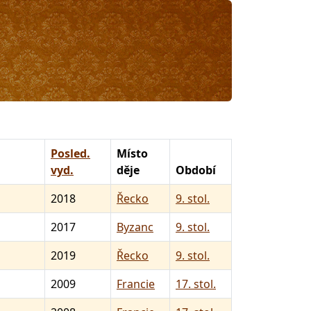
Posled.
Místo
vyd.
děje
Období
2018
Řecko
9. stol.
2017
Byzanc
9. stol.
2019
Řecko
9. stol.
2009
Francie
17. stol.