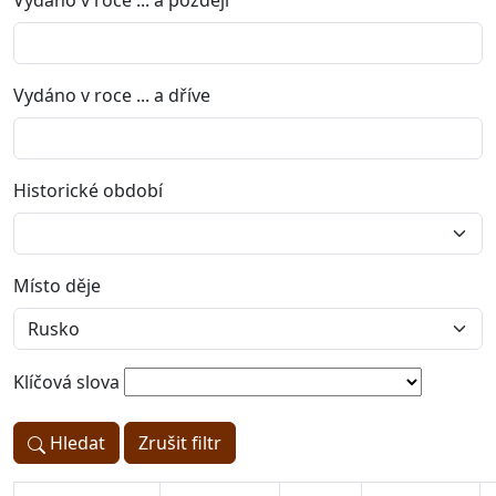
Vydáno v roce ... a později
Vydáno v roce ... a dříve
Historické období
Místo děje
Klíčová slova
Hledat
Zrušit filtr