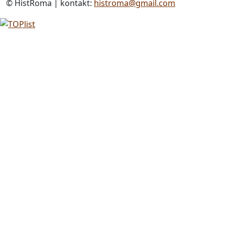
© HistRoma | kontakt:
histroma@gmail.com