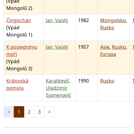
(Vpád
Mongolů 2)
Čingischán
Jan, Vasilij
1982
Mongolsko
,
(Vpád
Rusko
Mongolů 1)
K poslednímu
Jan, Vasilij
1957
Asie
,
Rusko
,
moři
Evropa
(Vpád
Mongolů 3)
Královská
Karatkevìč,
1990
Rusko
pomsta
Uladzìmìr
Sjamenavìč
<
1
2
3
>