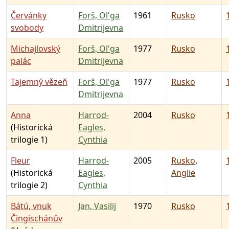
Červánky
Forš, Ol'ga
1961
Rusko
svobody
Dmitrijevna
Michajlovský
Forš, Ol'ga
1977
Rusko
palác
Dmitrijevna
Tajemný vězeň
Forš, Ol'ga
1977
Rusko
Dmitrijevna
Anna
Harrod-
2004
Rusko
(Historická
Eagles,
trilogie 1)
Cynthia
Fleur
Harrod-
2005
Rusko
,
(Historická
Eagles,
Anglie
trilogie 2)
Cynthia
Bátú, vnuk
Jan, Vasilij
1970
Rusko
Čingischánův