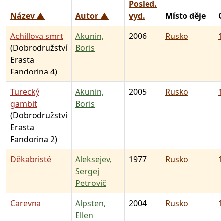
Posled.
Název ▲
Autor ▲
vyd.
Místo děje
Achillova smrt
Akunin,
2006
Rusko
(Dobrodružství
Boris
Erasta
Fandorina 4)
Turecký
Akunin,
2005
Rusko
gambit
Boris
(Dobrodružství
Erasta
Fandorina 2)
Děkabristé
Aleksejev,
1977
Rusko
Sergej
Petrovič
Carevna
Alpsten,
2004
Rusko
Ellen