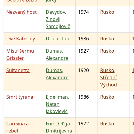
Nezvaný host
Davydov,
1974
Rusko
Zinovij
Samojlovič
Dvě Kateřiny
Druce, Ion
1986
Rusko
Mistr šermu
Dumas,
1927
Rusko
Grissier
Alexandre
Sultanetta
Dumas,
1920
Rusko
,
Alexandre
Střední
Východ
Smrt tyrana
Ejdel'man,
1986
Rusko
Natan
Jakovlevič
Carevna a
Forš, Ol'ga
1972
Rusko
rebel
Dmitrijevna