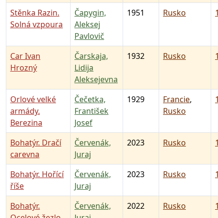
Stěnka Razin.
Čapygin,
1951
Rusko
Solná vzpoura
Aleksej
Pavlovič
Car Ivan
Čarskaja,
1932
Rusko
Hrozný
Lidija
Aleksejevna
Orlové velké
Čečetka,
1929
Francie
,
armády.
František
Rusko
Berezina
Josef
Bohatýr. Dračí
Červenák,
2023
Rusko
carevna
Juraj
Bohatýr. Hořící
Červenák,
2023
Rusko
říše
Juraj
Bohatýr.
Červenák,
2022
Rusko
Ocelové žezlo
Juraj