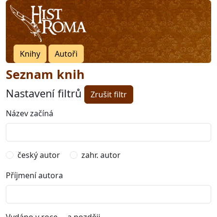
Knihy
Autoři
Seznam knih
Nastavení filtrů
Zrušit filtr
Název začíná
český autor
zahr. autor
Příjmení autora