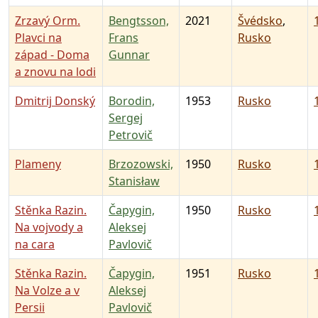
Zrzavý Orm.
Bengtsson,
2021
Švédsko
,
Plavci na
Frans
Rusko
západ - Doma
Gunnar
a znovu na lodi
Dmitrij Donský
Borodin,
1953
Rusko
Sergej
Petrovič
Plameny
Brzozowski,
1950
Rusko
Stanisław
Stěnka Razin.
Čapygin,
1950
Rusko
Na vojvody a
Aleksej
na cara
Pavlovič
Stěnka Razin.
Čapygin,
1951
Rusko
Na Volze a v
Aleksej
Persii
Pavlovič