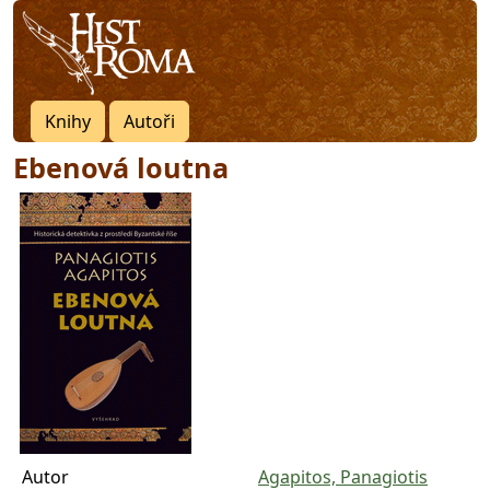
Knihy
Autoři
Ebenová loutna
Autor
Agapitos, Panagiotis