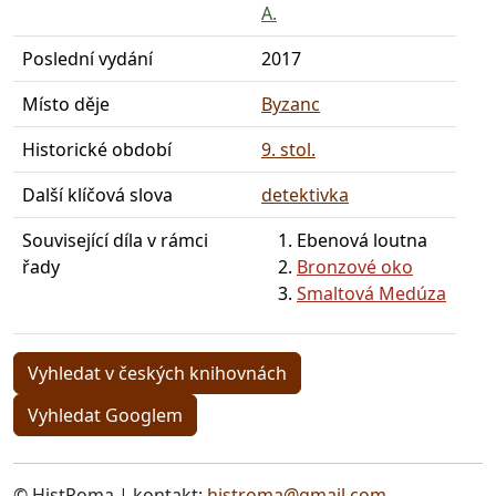
A.
Poslední vydání
2017
Místo děje
Byzanc
Historické období
9. stol.
Další klíčová slova
detektivka
Související díla v rámci
Ebenová loutna
řady
Bronzové oko
Smaltová Medúza
Vyhledat v českých knihovnách
Vyhledat Googlem
© HistRoma | kontakt:
histroma@gmail.com