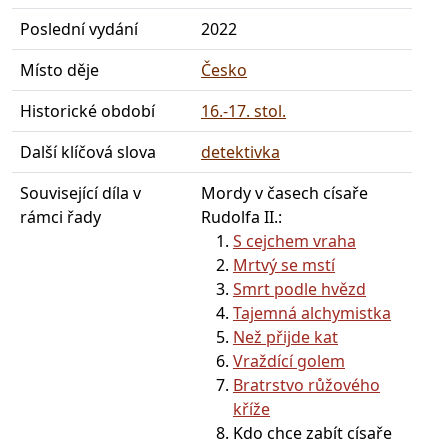
Poslední vydání
2022
Místo děje
Česko
Historické období
16.-17. stol.
Další klíčová slova
detektivka
Související díla v
Mordy v časech císaře
rámci řady
Rudolfa II.:
S cejchem vraha
Mrtvý se mstí
Smrt podle hvězd
Tajemná alchymistka
Než přijde kat
Vraždící golem
Bratrstvo růžového
kříže
Kdo chce zabít císaře