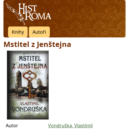
Knihy
Autoři
Mstitel z Jenštejna
Autor
Vondruška, Vlastimil