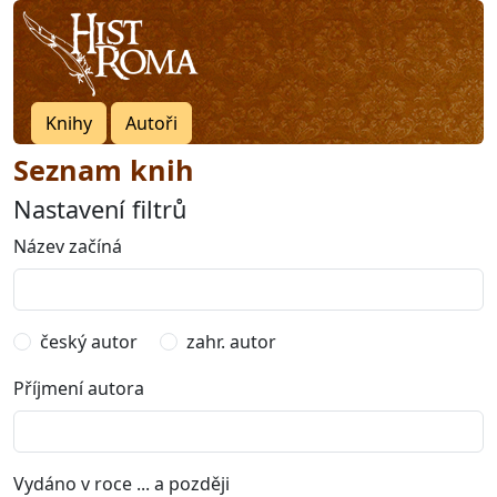
Knihy
Autoři
Seznam knih
Nastavení filtrů
Název začíná
český autor
zahr. autor
Příjmení autora
Vydáno v roce ... a později