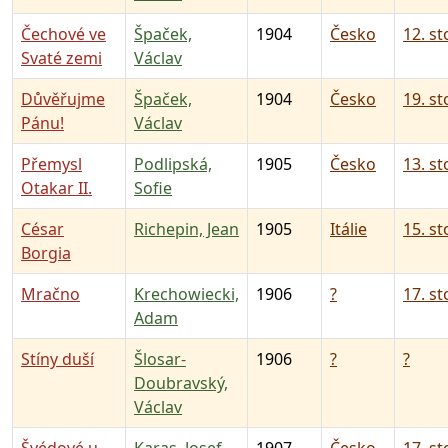
Čechové ve
Špaček,
1904
Česko
12. st
Svaté zemi
Václav
Důvěřujme
Špaček,
1904
Česko
19. st
Pánu!
Václav
Přemysl
Podlipská,
1905
Česko
13. st
Otakar II.
Sofie
César
Richepin, Jean
1905
Itálie
15. st
Borgia
Mračno
Krechowiecki,
1906
?
17. st
Adam
Stíny duší
Šlosar-
1906
?
?
Doubravský,
Václav