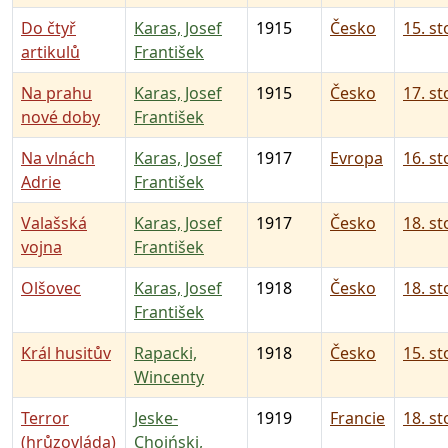
Do čtyř
Karas, Josef
1915
Česko
15. st
artikulů
František
Na prahu
Karas, Josef
1915
Česko
17. st
nové doby
František
Na vlnách
Karas, Josef
1917
Evropa
16. st
Adrie
František
Valašská
Karas, Josef
1917
Česko
18. st
vojna
František
Olšovec
Karas, Josef
1918
Česko
18. st
František
Král husitův
Rapacki,
1918
Česko
15. st
Wincenty
Terror
Jeske-
1919
Francie
18. st
(hrůzovláda)
Choiński,