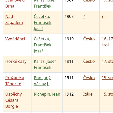
Švédové u
Karas, Josef
1907
Česko
17. st
Brna
František
Nad
Čečetka,
1908
?
?
západem
František
Josef
Vyděděnci
Čečetka,
1910
Česko
16.-17
František
stol.
Josef
Hořké časy
Karas, Josef
1911
Česko
17. st
František
Pražané a
Podlipný,
1911
Česko
15. st
Táborité
Václav J.
Úspěchy
Richepin, Jean
1912
Itálie
15. st
Césara
Borgie