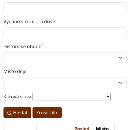
Vydáno v roce ... a dříve
Historické období
Místo děje
Klíčová slova
Hledat
Zrušit filtr
Posled.
Místo