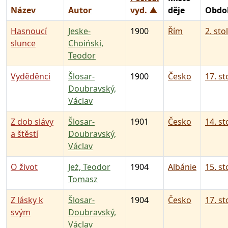
Název
Autor
vyd. ▲
děje
Obdo
Hasnoucí
Jeske-
1900
Řím
2. stol
slunce
Choiński,
Teodor
Vyděděnci
Šlosar-
1900
Česko
17. st
Doubravský,
Václav
Z dob slávy
Šlosar-
1901
Česko
14. st
a štěstí
Doubravský,
Václav
O život
Jeż, Teodor
1904
Albánie
15. st
Tomasz
Z lásky k
Šlosar-
1904
Česko
17. st
svým
Doubravský,
Václav