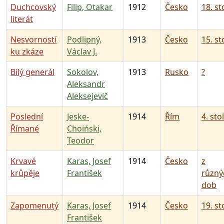
Duchcovský
Filip, Otakar
1912
Česko
18. st
literát
Nesvorností
Podlipný,
1913
Česko
15. st
ku zkáze
Václav J.
Bílý generál
Sokolov,
1913
Rusko
?
Aleksandr
Aleksejevič
Poslední
Jeske-
1914
Řím
4. stol
Římané
Choiński,
Teodor
Krvavé
Karas, Josef
1914
Česko
z
krůpěje
František
různý
dob
Zapomenutý
Karas, Josef
1914
Česko
19. st
František