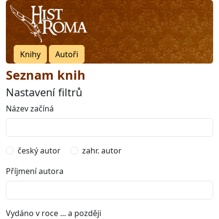
Knihy
Autoři
Seznam knih
Nastavení filtrů
Název začíná
český autor
zahr. autor
Příjmení autora
Vydáno v roce ... a později