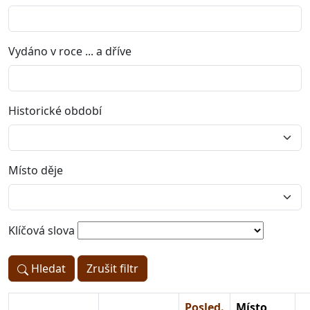
Vydáno v roce ... a dříve
Historické období
Místo děje
Klíčová slova
Hledat
Zrušit filtr
Posled.
Místo