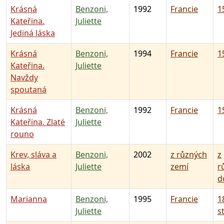
Krásná
Benzoni,
1992
Francie
15
Kateřina.
Juliette
Jediná láska
Krásná
Benzoni,
1994
Francie
15
Kateřina.
Juliette
Navždy
spoutaná
Krásná
Benzoni,
1992
Francie
15
Kateřina. Zlaté
Juliette
rouno
Krev, sláva a
Benzoni,
2002
z různých
z
láska
Juliette
zemí
r
d
Marianna
Benzoni,
1995
Francie
1
Juliette
st