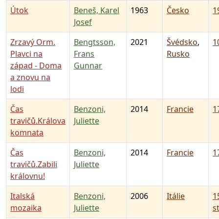
Útok
Beneš, Karel
1963
Česko
19
Josef
Zrzavý Orm.
Bengtsson,
2021
Švédsko
,
10
Plavci na
Frans
Rusko
západ - Doma
Gunnar
a znovu na
lodi
Čas
Benzoni,
2014
Francie
17
travičů.Králova
Juliette
komnata
Čas
Benzoni,
2014
Francie
17
travičů.Zabili
Juliette
královnu!
Italská
Benzoni,
2006
Itálie
1
mozaika
Juliette
st