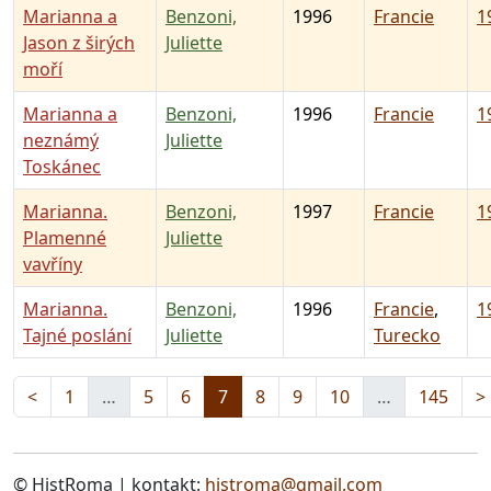
Marianna a
Benzoni,
1996
Francie
19
Jason z širých
Juliette
moří
Marianna a
Benzoni,
1996
Francie
19
neznámý
Juliette
Toskánec
Marianna.
Benzoni,
1997
Francie
19
Plamenné
Juliette
vavříny
Marianna.
Benzoni,
1996
Francie
,
19
Tajné poslání
Juliette
Turecko
<
1
…
5
6
7
8
9
10
…
145
>
© HistRoma | kontakt:
histroma@gmail.com