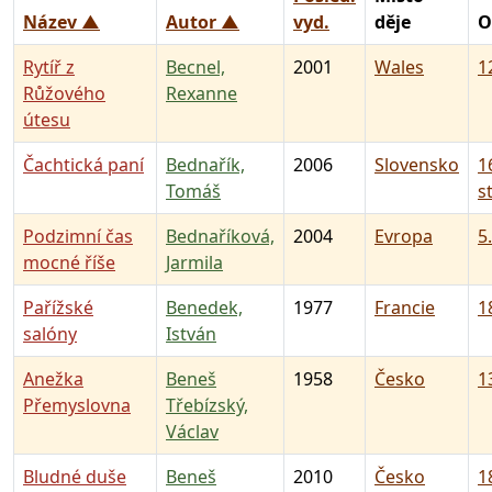
Název ▲
Autor ▲
vyd.
děje
O
Rytíř z
Becnel,
2001
Wales
12
Růžového
Rexanne
útesu
Čachtická paní
Bednařík,
2006
Slovensko
1
Tomáš
st
Podzimní čas
Bednaříková,
2004
Evropa
5.
mocné říše
Jarmila
Pařížské
Benedek,
1977
Francie
18
salóny
István
Anežka
Beneš
1958
Česko
13
Přemyslovna
Třebízský,
Václav
Bludné duše
Beneš
2010
Česko
18