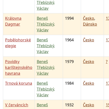
Třebízský,
Václav
Královna
Beneš
1994
Česko
,
13
Dagmar
Třebízský,
Dánsko
Václav
Pobělohorské
Beneš
1964
Česko
17
elegie
Třebízský,
Václav
Povídky
Beneš
1979
Česko
?
karlštejnského
Třebízský,
havrana
Václav
Trnová koruna
Beneš
1984
Česko
17
Třebízský,
Václav
V červáncích
Beneš
1932
Česko
15