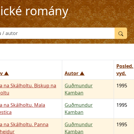
rické romány
Posled.
v ▲
Autor ▲
vyd.
 na Skálholtu. Biskup na
Guðmundur
1995
oltu
Kamban
 na Skálholtu. Mala
Guðmundur
1995
stica
Kamban
a na Skálholtu. Panna
Guðmundur
1995
heidur
Kamban