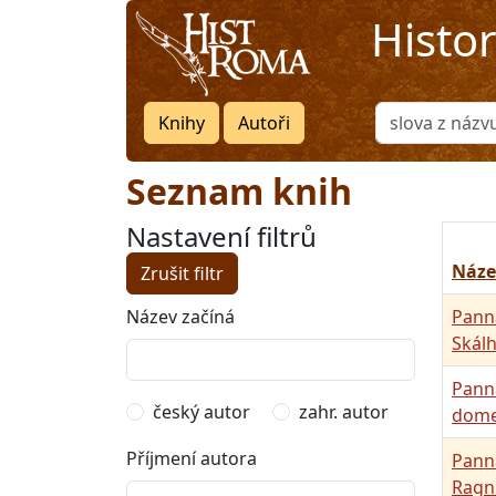
Histo
Knihy
Autoři
Seznam knih
Nastavení filtrů
Náze
Zrušit filtr
Název začíná
Panna
Skálh
Panna
český autor
zahr. autor
dome
Příjmení autora
Pann
Ragn