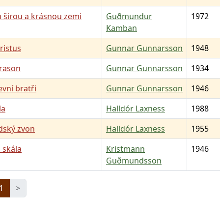
 širou a krásnou zemi
Guðmundur
1972
Kamban
Kristus
Gunnar Gunnarsson
1948
Arason
Gunnar Gunnarsson
1934
vní bratři
Gunnar Gunnarsson
1946
la
Halldór Laxness
1988
dský zvon
Halldór Laxness
1955
 skála
Kristmann
1946
Guðmundsson
1
>