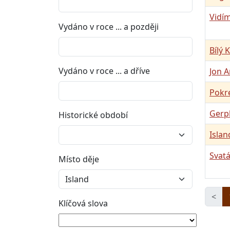
Vidím
Vydáno v roce ... a později
Bílý 
Vydáno v roce ... a dříve
Jon 
Pokre
Gerp
Historické období
Islan
Svatá
Místo děje
<
Klíčová slova