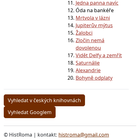
Jedna panna navíc
Óda na bankéře
Mrtvola v lázni
Jupiterův mýtus
Žalobci
Zločin nemá
dovolenou
Vidět Delfy a zemřít
Saturnálie
Alexandrie
Bohyně odplaty
Vyhledat v českých knihovnách
Vyhledat Googlem
© HistRoma | kontakt:
histroma@gmail.com