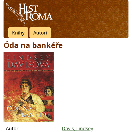
Knihy
Autoři
Óda na bankéře
Autor
Davis, Lindsey