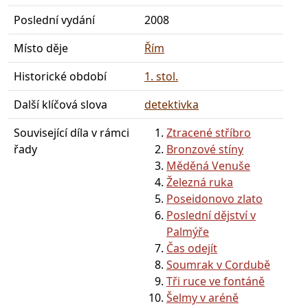
Poslední vydání
2008
Místo děje
Řím
Historické období
1. stol.
Další klíčová slova
detektivka
Související díla v rámci
Ztracené stříbro
řady
Bronzové stíny
Měděná Venuše
Železná ruka
Poseidonovo zlato
Poslední dějství v
Palmýře
Čas odejít
Soumrak v Cordubě
Tři ruce ve fontáně
Šelmy v aréně