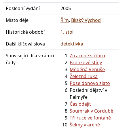
Poslední vydání
2005
Místo děje
Řím
,
Blízký Východ
Historické období
1. stol.
Další klíčová slova
detektivka
Související díla v rámci
Ztracené stříbro
řady
Bronzové stíny
Měděná Venuše
Železná ruka
Poseidonovo zlato
Poslední dějství v
Palmýře
Čas odejít
Soumrak v Cordubě
Tři ruce ve fontáně
Šelmy v aréně