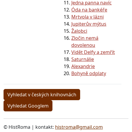
Jedna panna navíc
Óda na bankéře
Mrtvola v lázni
Jupiterův mýtus
Žalobci
Zločin nemá
dovolenou
Vidět Delfy a zemřít
Saturnálie
Alexandrie
Bohyně odplaty
Vyhledat v českých knihovnách
Vyhledat Googlem
© HistRoma | kontakt:
histroma@gmail.com