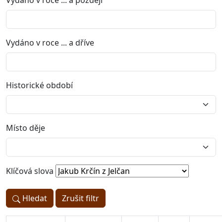
Vydáno v roce ... a později
Vydáno v roce ... a dříve
Historické období
Místo děje
Klíčová slova
Hledat
Zrušit filtr