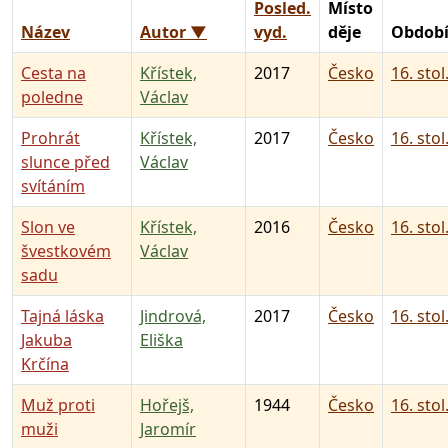
Posled.
Místo
Název
Autor ▼
vyd.
děje
Obdob
Cesta na
Křístek,
2017
Česko
16. stol
poledne
Václav
Prohrát
Křístek,
2017
Česko
16. stol
slunce před
Václav
svítáním
Slon ve
Křístek,
2016
Česko
16. stol
švestkovém
Václav
sadu
Tajná láska
Jindrová,
2017
Česko
16. stol
Jakuba
Eliška
Krčína
Muž proti
Hořejš,
1944
Česko
16. stol
muži
Jaromír