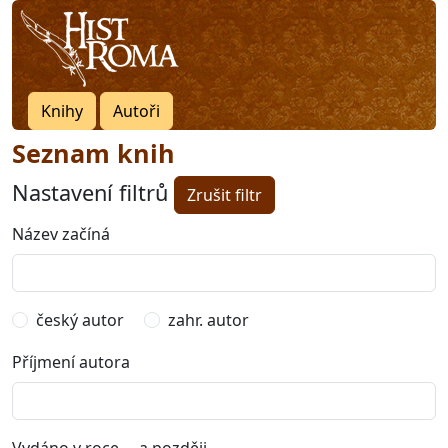
Knihy
Autoři
Seznam knih
Nastavení filtrů
Zrušit filtr
Název začíná
český autor
zahr. autor
Příjmení autora