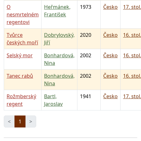
O
Heřmánek,
1973
Česko
17. stol
nesmrtelném
František
regentovi
Tvůrce
Dobrylovský,
2020
Česko
16. stol
českých moří
Jiří
Selský mor
Bonhardová,
2002
Česko
16. stol
Nina
Tanec rabů
Bonhardová,
2002
Česko
16. stol
Nina
Rožmberský
Bartl,
1941
Česko
17. stol
regent
Jaroslav
<
1
>