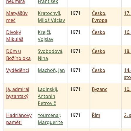
neumírá
František
Matyášův
Kratochvíl,
1971
Česko
,
17.
meč
Miloš Václav
Evropa
Divoký
Krejčí,
1971
Česko
16.
Mikuláš
Vojslav
Dům u
Svobodová,
1971
Česko
18.
Božího oka
Nina
Vyděděnci
Machoň, Jan
1971
Česko
14.
sto
Já, admirál
Ladinskij,
1971
Byzanc
10.
byzantský
Antonin
Petrovič
Hadriánovy
Yourcenar,
1971
Řím
2. 
paměti
Marguerite