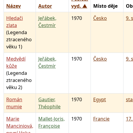
Název
Autor
vyd. ▲
Místo děje
Ob
Hledači
Jeřábek,
1970
Česko
9. 
zlata
Čestmír
(Legenda
ztraceného
věku 1)
Medvědí
Jeřábek,
1970
Česko
9. 
kůže
Čestmír
(Legenda
ztraceného
věku 2)
Román
Gautier,
1970
Egypt
st
mumie
Théophile
Marie
Mallet-Joris,
1970
Francie
17.
Manciniová,
Françoise