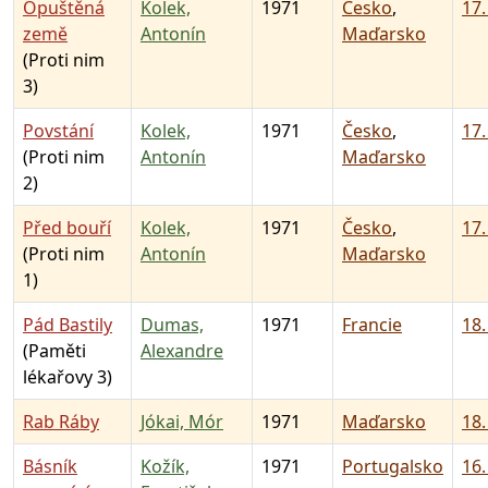
Opuštěná
Kolek,
1971
Česko
,
17.
země
Antonín
Maďarsko
(Proti nim
3)
Povstání
Kolek,
1971
Česko
,
17.
(Proti nim
Antonín
Maďarsko
2)
Před bouří
Kolek,
1971
Česko
,
17.
(Proti nim
Antonín
Maďarsko
1)
Pád Bastily
Dumas,
1971
Francie
18.
(Paměti
Alexandre
lékařovy 3)
Rab Ráby
Jókai, Mór
1971
Maďarsko
18.
Básník
Kožík,
1971
Portugalsko
16.