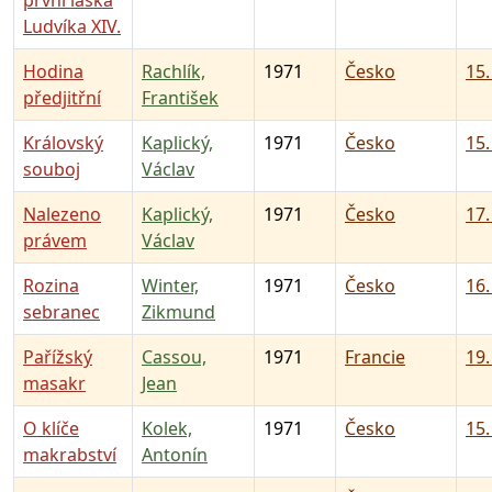
první láska
Ludvíka XIV.
Hodina
Rachlík,
1971
Česko
15.
předjitřní
František
Královský
Kaplický,
1971
Česko
15.
souboj
Václav
Nalezeno
Kaplický,
1971
Česko
17.
právem
Václav
Rozina
Winter,
1971
Česko
16.
sebranec
Zikmund
Pařížský
Cassou,
1971
Francie
19.
masakr
Jean
O klíče
Kolek,
1971
Česko
15.
makrabství
Antonín