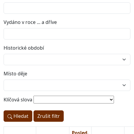
Vydáno v roce ... a dříve
Historické období
Místo děje
Klíčová slova
Hledat
Zrušit filtr
Posled.