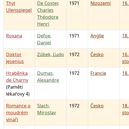
Thyl
De Coster,
1971
Nizozemí
16.
Ulenspiegel
Charles
Théodore
Henri
Roxana
Defoe,
1971
Anglie
18.
Daniel
Doktor
Zúbek, Ľudo
1972
Česko
16.
Jesenius
sto
Hraběnka
Dumas,
1972
Francie
18.
de Charny
Alexandre
(Paměti
lékařovy 4)
Romance o
Slach,
1972
Česko
18.
moudrém
Miroslav
sto
vinaři