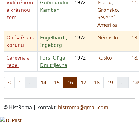
Vidím širou
Guðmundur
1972
Island
,
11.
a krásnou
Kamban
Grónsko
,
zemi
Severní
Amerika
O císařskou
Engelhardt,
1972
Německo
13.
korunu
Ingeborg
Carevna a
Forš, Ol'ga
1972
Rusko
18.
rebel
Dmitrijevna
<
1
…
14
15
16
17
18
19
…
14
© HistRoma | kontakt:
histroma@gmail.com